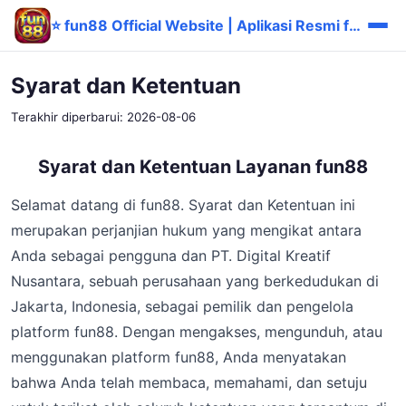
⭐ fun88 Official Website | Aplikasi Resmi fun88 Login Mudah 🔥
Syarat dan Ketentuan
Terakhir diperbarui: 2026-08-06
Syarat dan Ketentuan Layanan fun88
Selamat datang di fun88. Syarat dan Ketentuan ini
merupakan perjanjian hukum yang mengikat antara
Anda sebagai pengguna dan PT. Digital Kreatif
Nusantara, sebuah perusahaan yang berkedudukan di
Jakarta, Indonesia, sebagai pemilik dan pengelola
platform fun88. Dengan mengakses, mengunduh, atau
menggunakan platform fun88, Anda menyatakan
bahwa Anda telah membaca, memahami, dan setuju