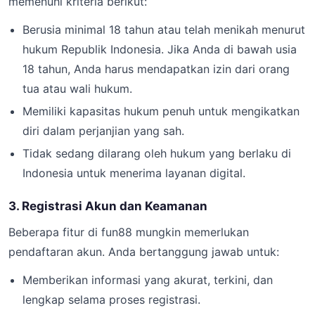
memenuhi kriteria berikut:
Berusia minimal 18 tahun atau telah menikah menurut
hukum Republik Indonesia. Jika Anda di bawah usia
18 tahun, Anda harus mendapatkan izin dari orang
tua atau wali hukum.
Memiliki kapasitas hukum penuh untuk mengikatkan
diri dalam perjanjian yang sah.
Tidak sedang dilarang oleh hukum yang berlaku di
Indonesia untuk menerima layanan digital.
3. Registrasi Akun dan Keamanan
Beberapa fitur di fun88 mungkin memerlukan
pendaftaran akun. Anda bertanggung jawab untuk:
Memberikan informasi yang akurat, terkini, dan
lengkap selama proses registrasi.