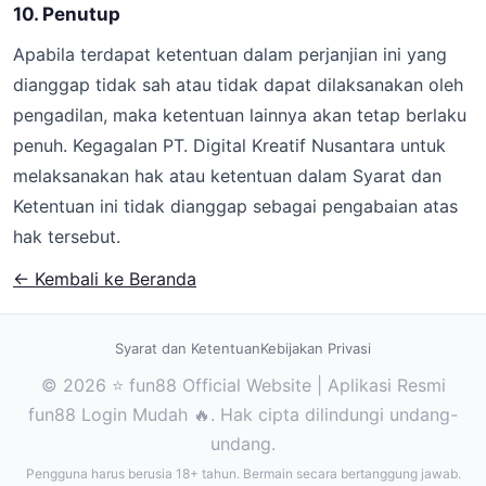
10. Penutup
Apabila terdapat ketentuan dalam perjanjian ini yang
dianggap tidak sah atau tidak dapat dilaksanakan oleh
pengadilan, maka ketentuan lainnya akan tetap berlaku
penuh. Kegagalan PT. Digital Kreatif Nusantara untuk
melaksanakan hak atau ketentuan dalam Syarat dan
Ketentuan ini tidak dianggap sebagai pengabaian atas
hak tersebut.
← Kembali ke Beranda
Syarat dan Ketentuan
Kebijakan Privasi
© 2026 ⭐ fun88 Official Website | Aplikasi Resmi
fun88 Login Mudah 🔥. Hak cipta dilindungi undang-
undang.
Pengguna harus berusia 18+ tahun. Bermain secara bertanggung jawab.