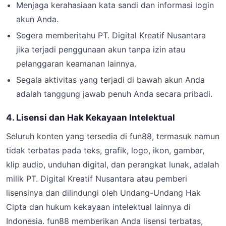
Menjaga kerahasiaan kata sandi dan informasi login
akun Anda.
Segera memberitahu PT. Digital Kreatif Nusantara
jika terjadi penggunaan akun tanpa izin atau
pelanggaran keamanan lainnya.
Segala aktivitas yang terjadi di bawah akun Anda
adalah tanggung jawab penuh Anda secara pribadi.
4. Lisensi dan Hak Kekayaan Intelektual
Seluruh konten yang tersedia di fun88, termasuk namun
tidak terbatas pada teks, grafik, logo, ikon, gambar,
klip audio, unduhan digital, dan perangkat lunak, adalah
milik PT. Digital Kreatif Nusantara atau pemberi
lisensinya dan dilindungi oleh Undang-Undang Hak
Cipta dan hukum kekayaan intelektual lainnya di
Indonesia. fun88 memberikan Anda lisensi terbatas,