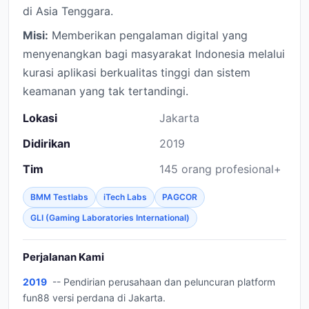
di Asia Tenggara.
Misi:
Memberikan pengalaman digital yang
menyenangkan bagi masyarakat Indonesia melalui
kurasi aplikasi berkualitas tinggi dan sistem
keamanan yang tak tertandingi.
Lokasi
Jakarta
Didirikan
2019
Tim
145 orang profesional+
BMM Testlabs
iTech Labs
PAGCOR
GLI (Gaming Laboratories International)
Perjalanan Kami
2019
-- Pendirian perusahaan dan peluncuran platform
fun88 versi perdana di Jakarta.