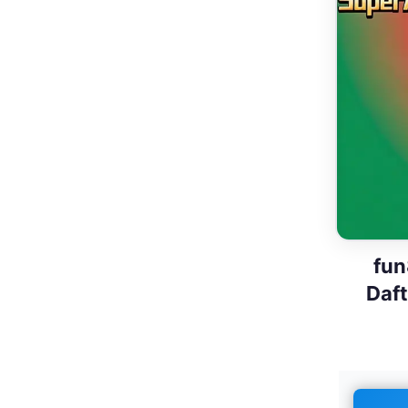
fun
Daft