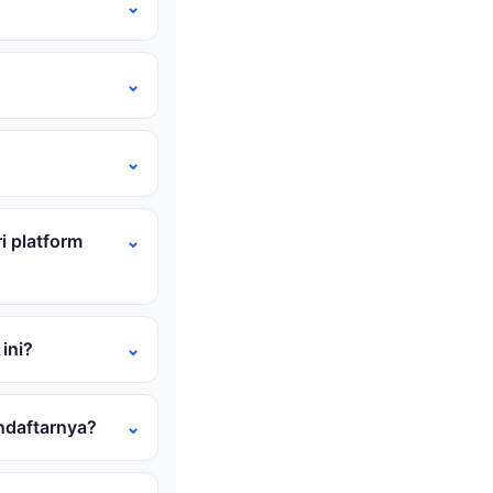
i platform
ini?
ndaftarnya?