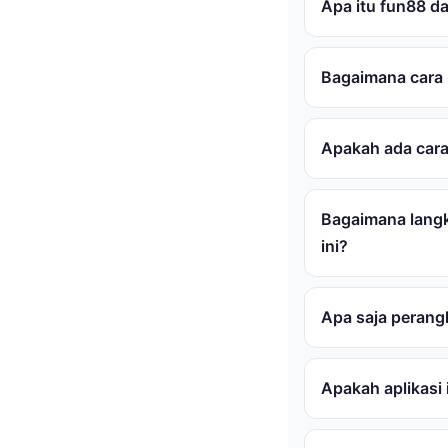
Apa itu fun88 da
Bagaimana cara
Apakah ada cara a
Bagaimana langk
ini?
Apa saja perangk
Apakah aplikasi