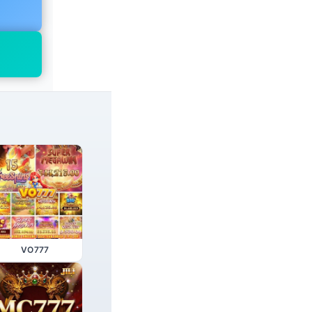
VO777