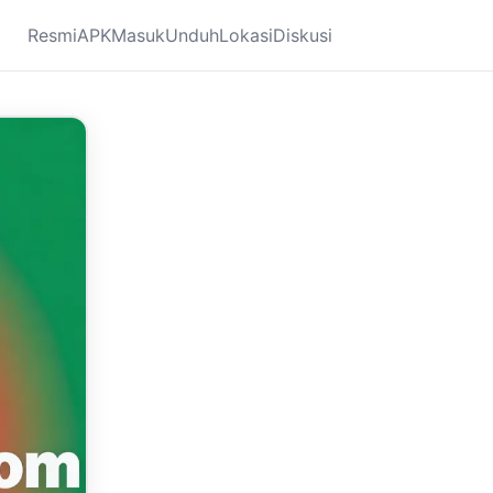
Resmi
APK
Masuk
Unduh
Lokasi
Diskusi