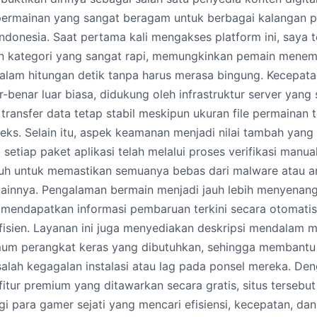
permainan yang sangat beragam untuk berbagai kalangan 
Indonesia. Saat pertama kali mengakses platform ini, saya
n kategori yang sangat rapi, memungkinkan pemain menem
dalam hitungan detik tanpa harus merasa bingung. Kecepat
-benar luar biasa, didukung oleh infrastruktur server yang
transfer data tetap stabil meskipun ukuran file permainan 
ks. Selain itu, aspek keamanan menjadi nilai tambah yang
a setiap paket aplikasi telah melalui proses verifikasi manu
uh untuk memastikan semuanya bebas dari malware atau 
lainnya. Pengalaman bermain menjadi jauh lebih menyenan
 mendapatkan informasi pembaruan terkini secara otomatis
efisien. Layanan ini juga menyediakan deskripsi mendalam 
imum perangkat keras yang dibutuhkan, sehingga membant
alah kegagalan instalasi atau lag pada ponsel mereka. De
tur premium yang ditawarkan secara gratis, situs tersebut
gi para gamer sejati yang mencari efisiensi, kecepatan, d