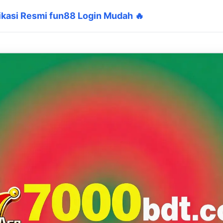
likasi Resmi fun88 Login Mudah 🔥