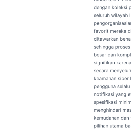
dengan koleksi 
seluruh wilayah 
pengorganisasia
favorit mereka 
ditawarkan benar
sehingga proses 
besar dan komple
signifikan karen
secara menyelur
keamanan siber 
pengguna selalu
notifikasi yang 
spesifikasi min
menghindari mas
kemudahan dan fi
pilihan utama ba