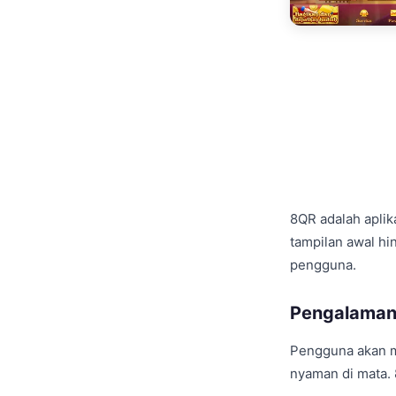
8QR adalah aplik
tampilan awal h
pengguna.
Pengalama
Pengguna akan m
nyaman di mata. 