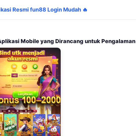
likasi Resmi fun88 Login Mudah 🔥
Aplikasi Mobile yang Dirancang untuk Pengalaman