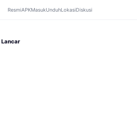
Resmi
APK
Masuk
Unduh
Lokasi
Diskusi
 Lancar