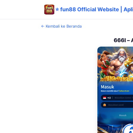
⭐ fun88 Official Website | Ap
← Kembali ke Beranda
666I –